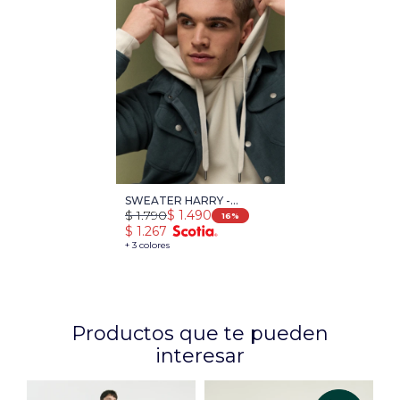
SWEATER HARRY -
$
1.790
$
1.490
NATURAL
16
$
1.267
+ 3 colores
Productos que te pueden
interesar