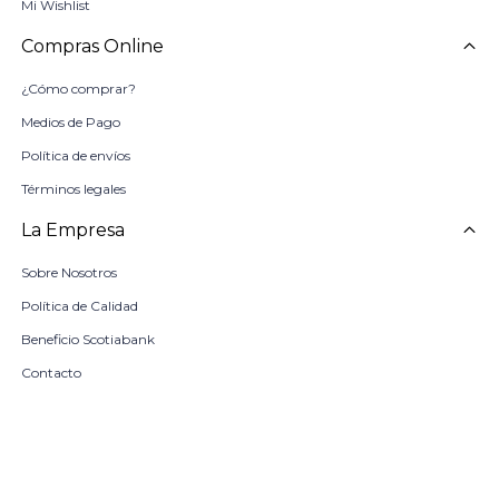
Mi Wishlist
Compras Online
¿Cómo comprar?
Medios de Pago
Política de envíos
Términos legales
La Empresa
Sobre Nosotros
Política de Calidad
Beneficio Scotiabank
Contacto
Trabaja con nosotros
Seleccionar talle
Locales
remove
add
COMPRAR