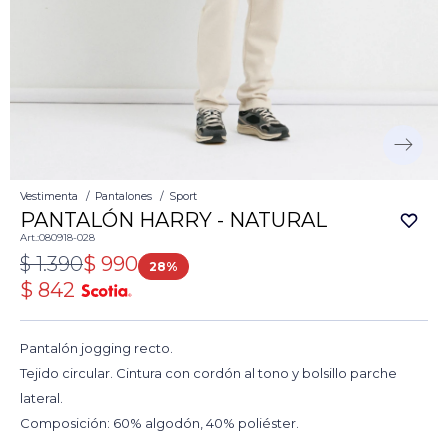
Vestimenta
Pantalones
Sport
PANTALÓN HARRY - NATURAL
080918-028
$
1.390
$
990
28
$
842
Pantalón jogging recto.
Tejido circular. Cintura con cordón al tono y bolsillo parche
lateral.
Composición: 60% algodón, 40% poliéster.