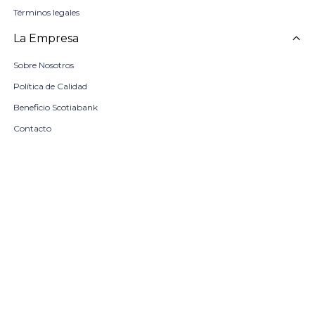
Términos legales
La Empresa
Sobre Nosotros
Política de Calidad
Beneficio Scotiabank
Contacto
Trabaja con nosotros
Seleccionar talle
Locales
remove
add
COMPRAR
© Copyright 2026 / Harrington