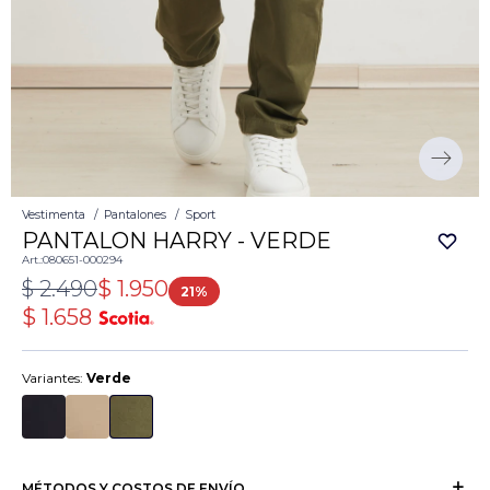
Vestimenta
Pantalones
Sport
PANTALON HARRY - VERDE
080651-000294
$
2.490
$
1.950
21
$
1.658
Variantes:
Verde
MÉTODOS Y COSTOS DE ENVÍO