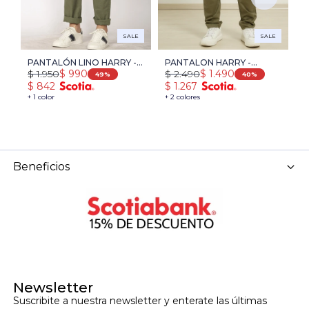
SALE
SALE
PANTALÓN LINO HARRY -
PANTALON HARRY -
P
$
1.950
$
2.490
$
$
990
$
1.490
VERDE
VERDE
H
49
40
$
842
$
1.267
$
+ 1 color
+ 2 colores
+ 
Beneficios
Newsletter
Suscribite a nuestra newsletter y enterate las últimas 