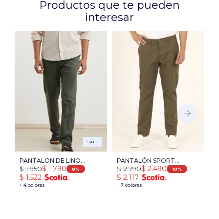
Productos que te pueden
interesar
SALE
PANTALON DE LINO
PANTALÓN SPORT
P
$
1.950
$
2.790
$
$
1.790
$
2.490
HARRY - VERDE
S/PINZAS HARRY - VERDE
V
8
10
$
1.522
$
2.117
$
OSCURO
+ 4 colores
+ 7 colores
+ 