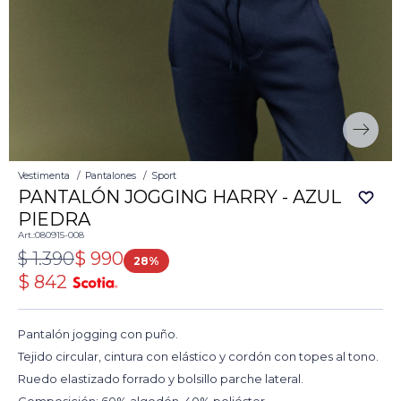
Vestimenta
Pantalones
Sport
PANTALÓN JOGGING HARRY - AZUL
PIEDRA
080915-008
$
1.390
$
990
28
$
842
Pantalón jogging con puño.
Tejido circular, cintura con elástico y cordón con topes al tono.
Ruedo elastizado forrado y bolsillo parche lateral.