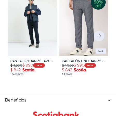
SALE
PANTALÓN HARRY - AZUL
PANTALÓN LINO HARRY -
P
$
1.390
$
1.950
$
$
990
$
990
OSCURO
AZUL
O
28
49
$
842
$
842
$
+ 5 colores
+ 1 color
+ 
Beneficios