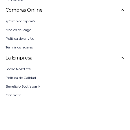
Compras Online
¿Cómo comprar?
Medios de Pago
Política de envíos
Términos legales
La Empresa
Sobre Nosotros
Política de Calidad
Beneficio Scotiabank
Contacto
Trabaja con nosotros
Seleccionar talle
Locales
remove
add
COMPRAR