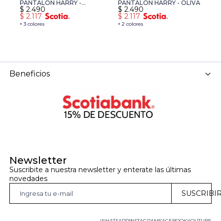
PANTALON HARRY -
PANTALON HARRY - OLIVA
$
2.490
$
2.490
MARRON
$
2.117
$
2.117
+ 3 colores
+ 2 colores
Beneficios
Newsletter
Suscribite a nuestra newsletter y enterate las últimas 
novedades
SUSCRIBI
WHATSAPP
INSTAGRAM
FACEBOOK
YOUTUBE