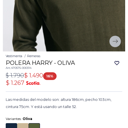
Vestimenta
Remeras
POLERA HARRY - OLIVA
470575-000314
$
1.790
$
1.490
16
$
1.267
Las medidas del modelo son: altura 186cm, pecho 103cm,
cintura 75cm. Y está usando un talle 52.
Variantes:
Oliva