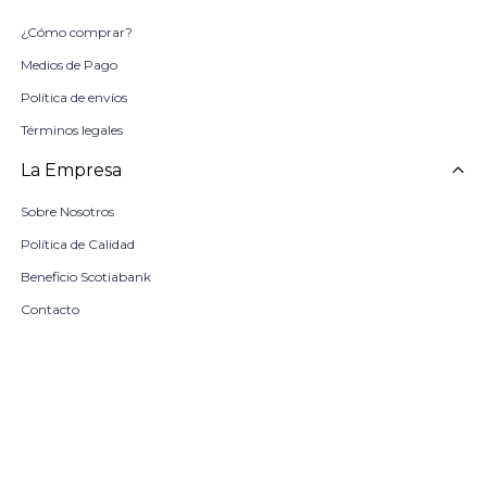
¿Cómo comprar?
Medios de Pago
Política de envíos
Términos legales
La Empresa
Sobre Nosotros
Política de Calidad
Beneficio Scotiabank
Contacto
Trabaja con nosotros
Seleccionar talle
Locales
remove
add
COMPRAR