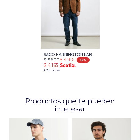
SACO HARRINGTON LABEL
$
5.900
$
4.900
- CAMEL
16
$
4.165
+ 2 colores
Productos que te pueden
interesar