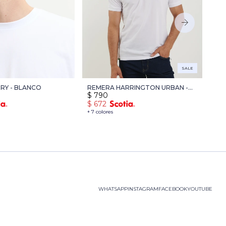
SALE
RRY - BLANCO
REMERA HARRINGTON URBAN -
RE
$
790
$
1
BLANCO
BL
$
672
$
1
+ 7 colores
+ 5 
WHATSAPP
INSTAGRAM
FACEBOOK
YOUTUBE