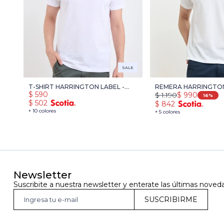
SALE
T-SHIRT HARRINGTON LABEL -
REMERA HARRINGTON
$
590
$
1.190
$
990
BLANCO
BLANCO
16
$
502
$
842
+ 10 colores
+ 5 colores
Newsletter
Suscribite a nuestra newsletter y enterate las últimas noved
SUSCRIBIRME