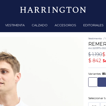
VESTIMENTA
CALZADO
ACCESORIOS
EDITORIALES
Vestimenta
REMER
520975-00
$
1.190
$
$
842
Variantes:
Bl
Seleccionar ta