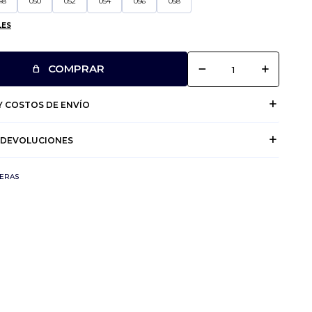
48
050
052
054
056
058
LES
remove
add
COMPRAR
 COSTOS DE ENVÍO
 DEVOLUCIONES
ERAS