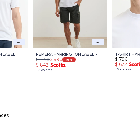
SALE
SALE
 LABEL -
REMERA HARRINGTON LABEL -
T-SHIRT HA
$
790
$
1.190
$
990
BLANCO
16
$
672
$
842
+ 7 colores
+ 2 colores
ades