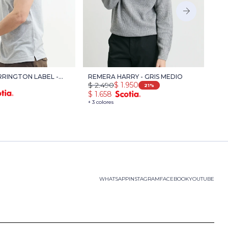
RINGTON LABEL -
REMERA HARRY - GRIS MEDIO
T-
$
2.490
$
1.950
$
9
GE
VE
21
$
1.658
$
6
+ 3 colores
+ 4 
WHATSAPP
INSTAGRAM
FACEBOOK
YOUTUBE