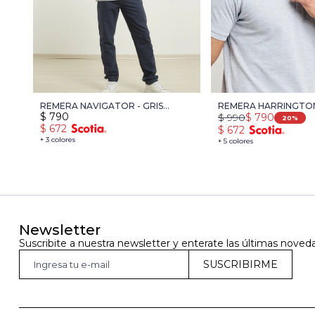
REMERA NAVIGATOR - GRIS
REMERA HARRINGTON
$
790
$
990
$
790
MEDIO MELANGE
GRIS MELANGE
20
$
672
$
672
+ 3 colores
+ 5 colores
Newsletter
Suscribite a nuestra newsletter y enterate las últimas noved
SUSCRIBIRME