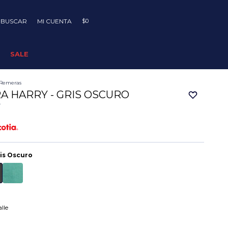
$
0
SALE
Remeras
A HARRY - GRIS OSCURO
4
is Oscuro
lle