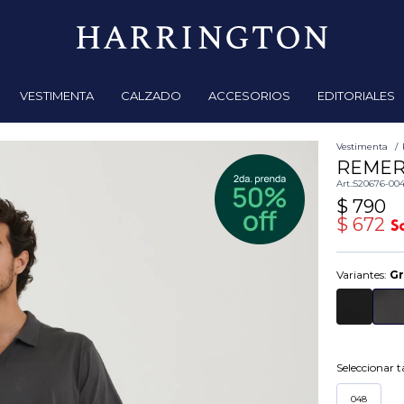
VESTIMENTA
CALZADO
ACCESORIOS
EDITORIALES
Vestimenta
REMER
520676-00
$
790
$
672
Variantes:
Gr
Seleccionar ta
048