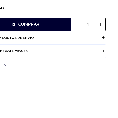
LES
remove
add
COMPRAR
 COSTOS DE ENVÍO
 DEVOLUCIONES
ERAS