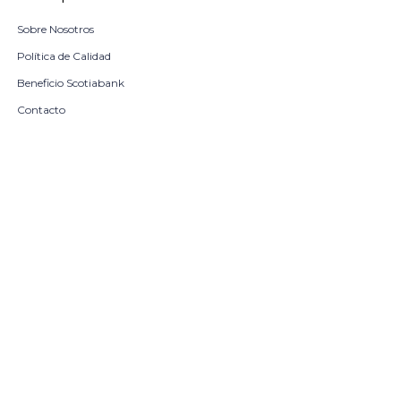
Sobre Nosotros
Política de Calidad
Beneficio Scotiabank
Contacto
Trabaja con nosotros
Seleccionar talle
Locales
remove
add
COMPRAR
© Copyright 2026 / Harrington