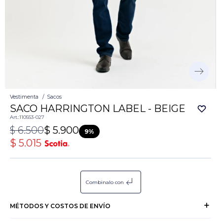
Vestimenta
Sacos
SACO HARRINGTON LABEL - BEIGE
110553-027
$
6.500
$
5.900
9
$
5.015
subdirectory_arrow_left
Combinalo con
MÉTODOS Y COSTOS DE ENVÍO