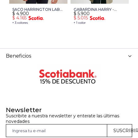
SACO HARRINGTON LABEL
GABARDINA HARRY -
G
$
4.900
$
5.900
$
- BEIGE
BEIGE
B
$
4.165
$
5.015
$
+ 3 colores
+ 1 color
+ 
Beneficios
Newsletter
Suscribite a nuestra newsletter y enterate las últimas 
novedades
SUSCRIBI