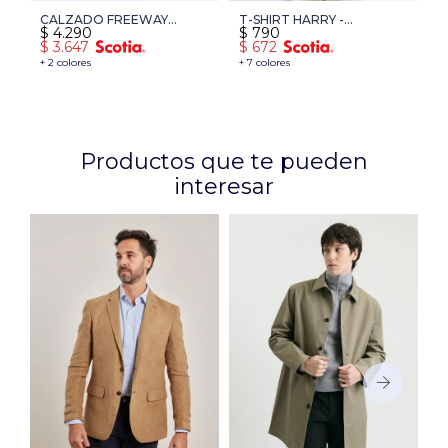
CALZADO FREEWAY
T-SHIRT HARRY -
$
4.290
$
790
MURPHY 01 - MARRON
CHOCOLATE
$
3.647
$
672
+ 2 colores
+ 7 colores
Productos que te pueden
interesar