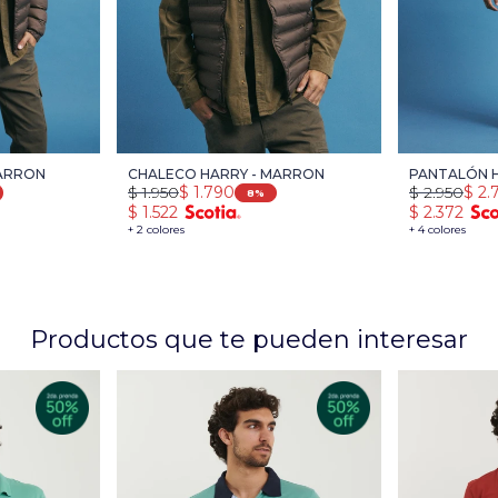
MARRON
CHALECO HARRY - MARRON
PANTALÓN 
$
1.950
$
1.790
$
2.950
$
2.
8
$
1.522
$
2.372
+ 2 colores
+ 4 colores
Productos que te pueden interesar