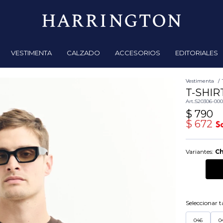
VESTIMENTA
CALZADO
ACCESORIOS
EDITORIALES
Vestimenta
T-SHIR
520306-00
$
790
$
672
Variantes:
Ch
Seleccionar ta
046
0