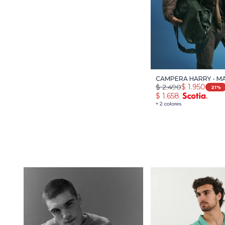
CAMPERA HARRY - 
$
2.490
$
1.950
21
$
1.658
+ 2 colores