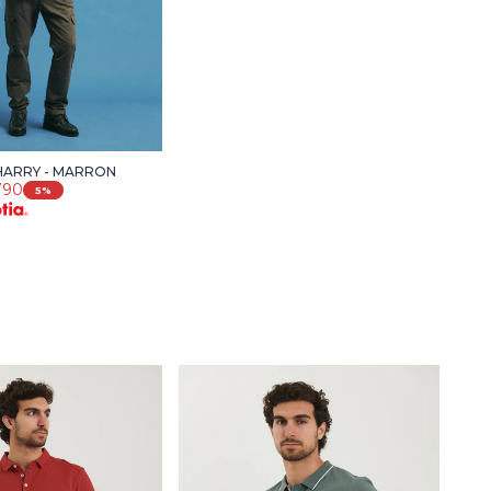
HARRY - MARRON
790
5