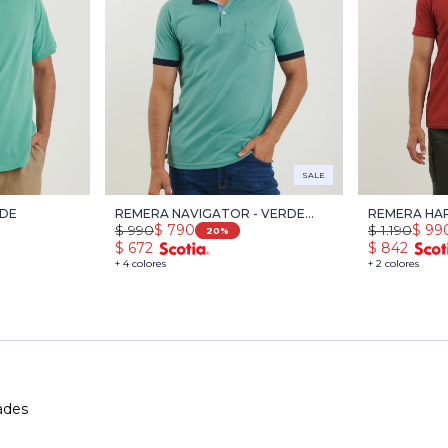
SALE
RDE
REMERA NAVIGATOR - VERDE
REMERA HAR
$
990
$
790
$
1.190
$
99
MEDIO
LADRILLO
20
$
672
$
842
+ 4 colores
+ 2 colores
ades