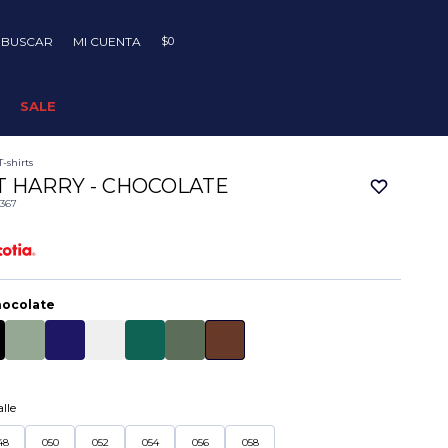
$
0
SALE
T-shirts
T HARRY - CHOCOLATE
0367
ocolate
lle
48
050
052
054
056
058