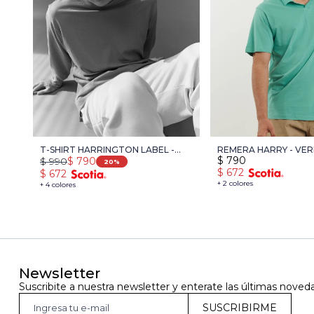
T-SHIRT HARRINGTON LABEL -
REMERA HARRY - VE
$
790
$
990
$
790
VERDE
20
$
672
$
672
+ 2 colores
+ 4 colores
Newsletter
Suscribite a nuestra newsletter y enterate las últimas noved
SUSCRIBIRME