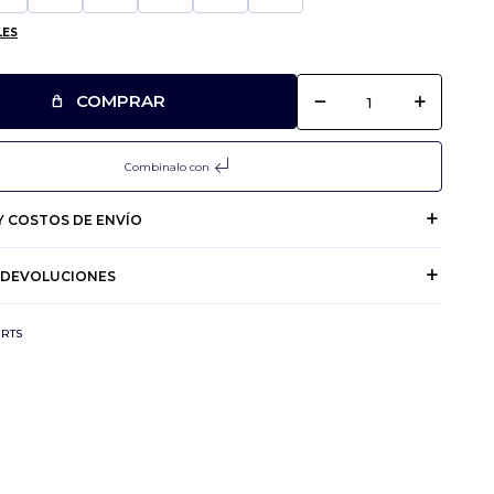
LES
remove
add
COMPRAR
subdirectory_arrow_left
Combinalo con
 COSTOS DE ENVÍO
 DEVOLUCIONES
IRTS