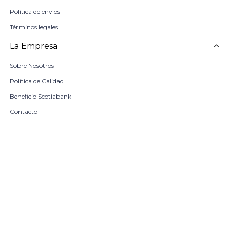
Política de envíos
Términos legales
La Empresa
Sobre Nosotros
Política de Calidad
Beneficio Scotiabank
Contacto
Trabaja con nosotros
Seleccionar talle
Locales
remove
add
COMPRAR