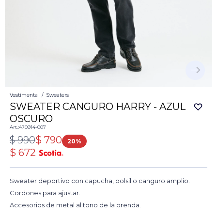
Vestimenta
Sweaters
SWEATER CANGURO HARRY - AZUL
OSCURO
470914-007
$
990
$
790
20
$
672
Sweater deportivo con capucha, bolsillo canguro amplio.
Cordones para ajustar.
Accesorios de metal al tono de la prenda.