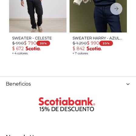
SWEATER - CELESTE
SWEATER HARRY - AZUL
S
$
990
$
1.290
$
$
790
$
990
PIEDRA MELANGE
H
20
23
$
672
$
842
$
A
+ 4 colores
+ 7 colores
+ 
Beneficios