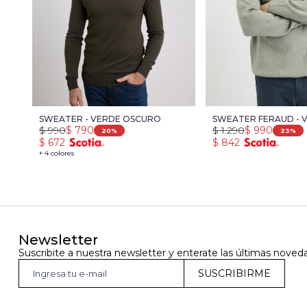
SWEATER - VERDE OSCURO
SWEATER FERAUD - 
$
990
$
790
$
1.290
$
990
20
23
$
672
$
842
+ 4 colores
Newsletter
Suscribite a nuestra newsletter y enterate las últimas noved
SUSCRIBIRME