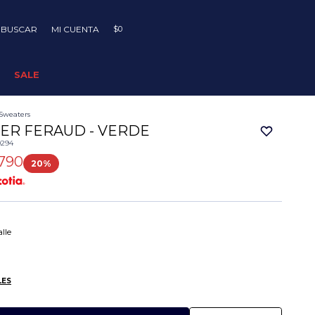
$
0
SALE
Sweaters
ER FERAUD - VERDE
0294
790
20
lle
LES