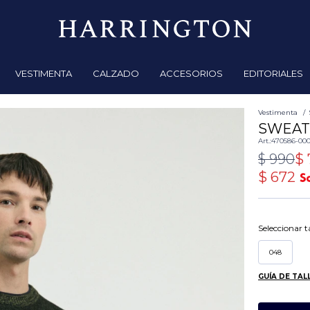
VESTIMENTA
CALZADO
ACCESORIOS
EDITORIALES
Vestimenta
SWEAT
470586-00
$
990
$
$
672
Seleccionar ta
048
GUÍA DE TAL