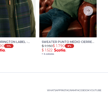
RINGTON LABEL -
SWEATER PUNTO MEDIO CIERRE
SW
490
$
1.950
$
1.790
$
1
ANGE
HARRY - VERDE
VE
11
8
$
1.522
$
8
+ 4 colores
+ 4 
WHATSAPP
INSTAGRAM
FACEBOOK
YOUTUBE