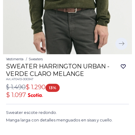
Vestimenta
Sweaters
SWEATER HARRINGTON URBAN -
VERDE CLARO MELANGE
470413-000347
$
1.490
$
1.290
13
$
1.097
Sweater escote redondo.
Manga larga con detalles menguados en sisas y cuello.