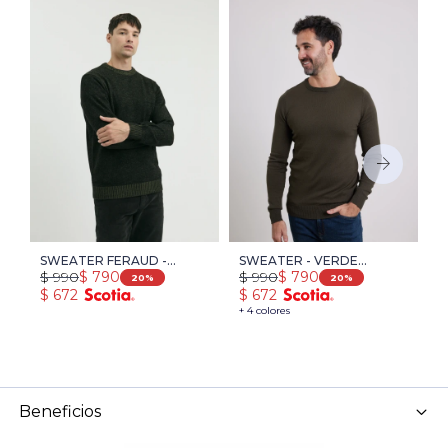
SWEATER FERAUD -
SWEATER - VERDE
S
$
990
$
990
$
$
790
$
790
VERDE
OSCURO
V
20
20
$
672
$
672
$
+ 4 colores
Beneficios