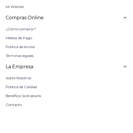
Mi Wishlist
Compras Online
¿Cómo comprar?
Medios de Pago
Política de envíos
Términos legales
La Empresa
Sobre Nosotros
Política de Calidad
Beneficio Scotiabank
Contacto
Trabaja con nosotros
Seleccionar talle
Locales
remove
add
COMPRAR