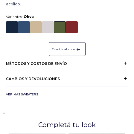
acrílico.
Variantes:
Oliva
subdirectory_arrow_left
Combinalo con
MÉTODOS Y COSTOS DE ENVÍO
CAMBIOS Y DEVOLUCIONES
VER MAS SWEATERS
>
Completá tu look