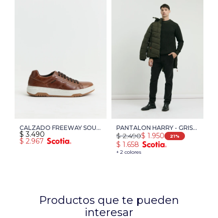
CALZADO FREEWAY SOUL
PANTALON HARRY - GRIS
$
3.490
$
2.490
$
1.950
01 - MARRON
OSCURO
21
$
2.967
$
1.658
+ 2 colores
Productos que te pueden
interesar