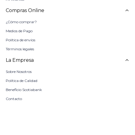
Compras Online
¿Cómo comprar?
Medios de Pago
Política de envíos
Términos legales
La Empresa
Sobre Nosotros
Política de Calidad
Beneficio Scotiabank
Contacto
Trabaja con nosotros
Seleccionar talle
Locales
remove
add
COMPRAR