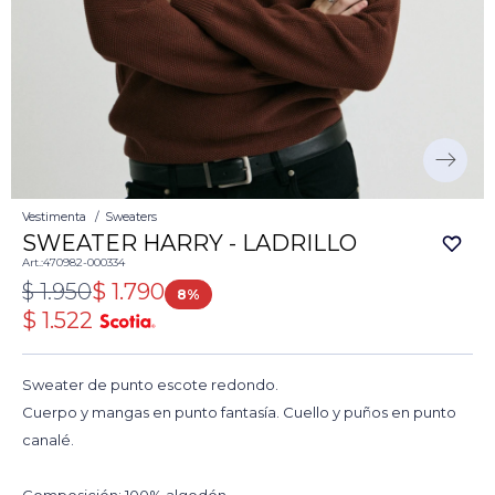
Vestimenta
Sweaters
SWEATER HARRY - LADRILLO
470982-000334
$
1.950
$
1.790
8
$
1.522
Sweater de punto escote redondo.
Cuerpo y mangas en punto fantasía. Cuello y puños en punto
canalé.