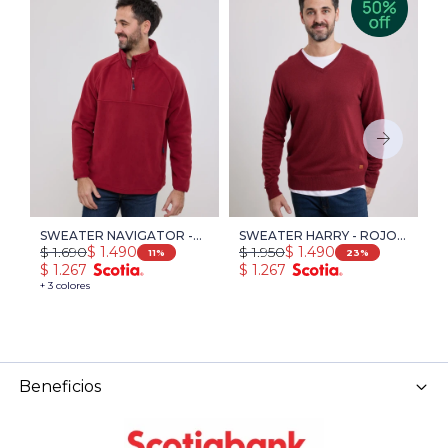
SWEATER NAVIGATOR -
SWEATER HARRY - ROJO
R
$
1.690
$
1.950
$
$
1.490
$
1.490
ROJO
OSCURO
L
11
23
$
1.267
$
1.267
$
+ 3 colores
+ 
Beneficios