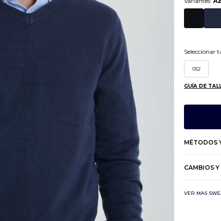
Variantes:
Az
Seleccionar ta
052
GUÍA DE TAL
MÉTODOS Y
CAMBIOS Y
VER MAS SWE