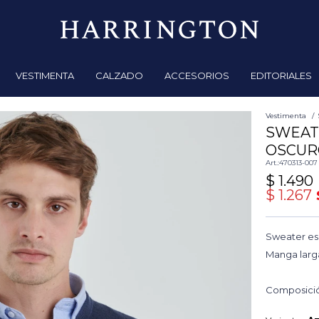
VESTIMENTA
CALZADO
ACCESORIOS
EDITORIALES
Vestimenta
SWEAT
OSCUR
470313-007
$
1.490
$
1.267
Sweater es
Manga larga
Composición