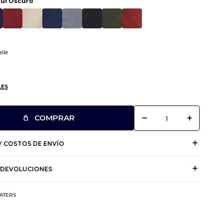
ul Oscuro
lle
LES
remove
add
COMPRAR
 COSTOS DE ENVÍO
 DEVOLUCIONES
ATERS