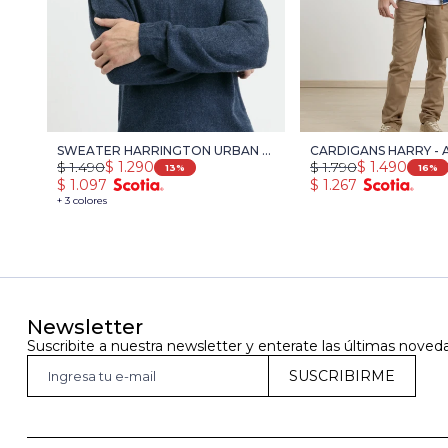
SWEATER HARRINGTON URBAN -
CARDIGANS HARRY - 
$
1.490
$
1.290
$
1.790
$
1.490
AZUL MELANGE
13
16
$
1.097
$
1.267
+ 3 colores
Newsletter
Suscribite a nuestra newsletter y enterate las últimas noved
SUSCRIBIRME