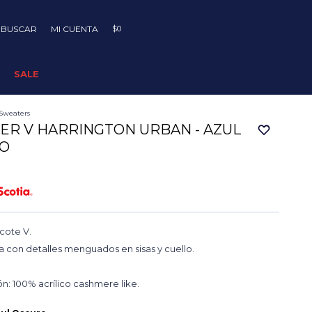
$
0
SALE
Sweaters
ER V HARRINGTON URBAN - AZUL
O
cote V.
 con detalles menguados en sisas y cuello.
: 100% acrílico cashmere like.