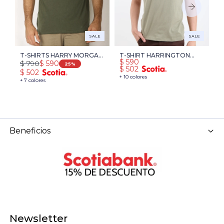
SALE
SALE
T-SHIRTS HARRY MORGAN
T-SHIRT HARRINGTON
T
$
590
$
790
$
$
590
- VERDE
LABEL - VERDE
L
25
$
502
$
502
$
+ 10 colores
+ 7 colores
+ 
Beneficios
Newsletter