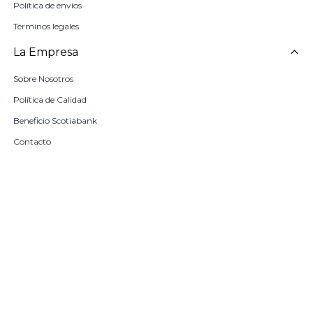
Política de envíos
Términos legales
La Empresa
Sobre Nosotros
Política de Calidad
Beneficio Scotiabank
Contacto
Trabaja con nosotros
Seleccionar talle
Locales
remove
add
COMPRAR
© Copyright 2026 / Harrington