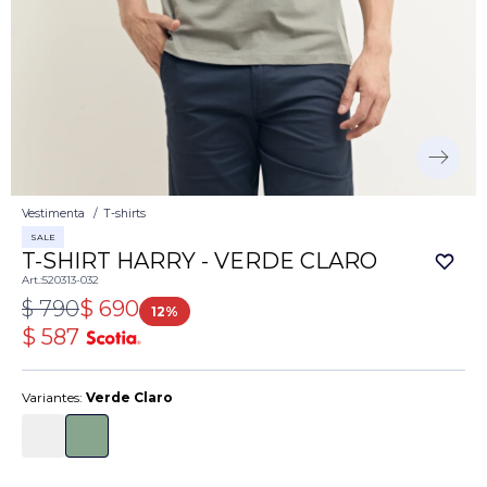
Vestimenta
T-shirts
SALE
T-SHIRT HARRY - VERDE CLARO
520313-032
$
790
$
690
12
$
587
Variantes:
Verde Claro