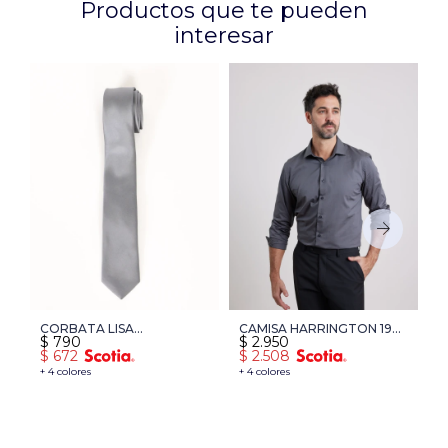
Productos que te pueden
interesar
CORBATA LISA
CAMISA HARRINGTON 1937
T
$
790
$
2.950
$
HARRINGTON LABEL -
- GRIS OSCURO
-
$
672
$
2.508
$
GRIS
+ 4 colores
+ 4 colores
+ 