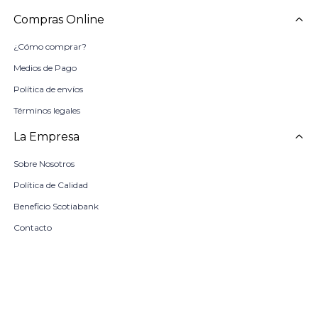
Compras Online
¿Cómo comprar?
Medios de Pago
Política de envíos
Términos legales
La Empresa
Sobre Nosotros
Política de Calidad
Beneficio Scotiabank
Contacto
Trabaja con nosotros
Seleccionar talle
Locales
remove
add
COMPRAR