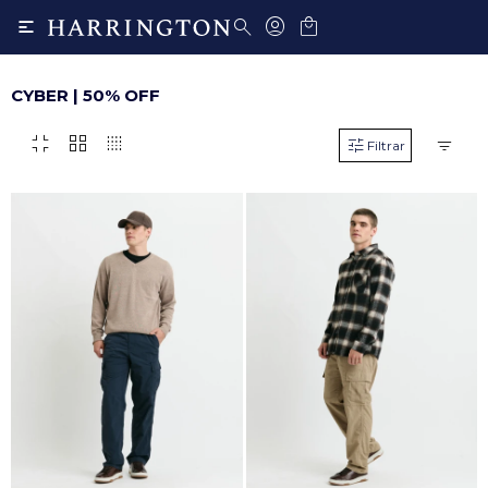

CYBER | 50% OFF
fullscreen_exit
grid_view
transition_dissolve