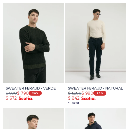
SWEATER FERAUD - VERDE
SWEATER FERAUD - NATURAL
$
990
$
1.290
$
790
$
990
20
23
$
672
$
842
+ 1 color