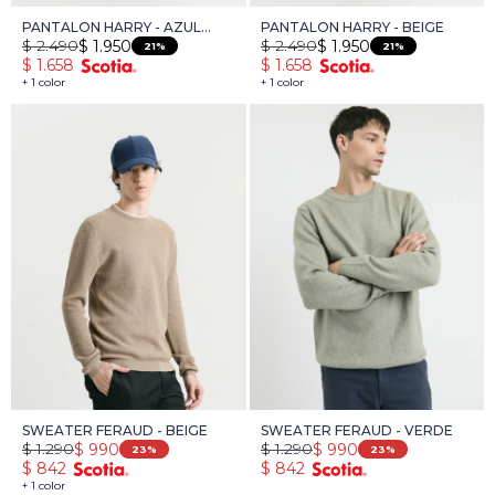
PANTALON HARRY - AZUL
PANTALON HARRY - BEIGE
$
2.490
$
2.490
$
1.950
$
1.950
OSCURO
21
21
$
1.658
$
1.658
+ 1 color
+ 1 color
SWEATER FERAUD - BEIGE
SWEATER FERAUD - VERDE
$
1.290
$
1.290
$
990
$
990
23
23
$
842
$
842
+ 1 color