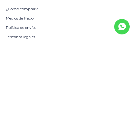
¿Cómo comprar?
Medios de Pago
Política de envíos
Términos legales
La Empresa
Sobre Nosotros
Política de Calidad
Beneficio Scotiabank
Contacto
Trabaja con nosotros
Locales