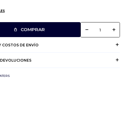
LES
remove
add
COMPRAR
 COSTOS DE ENVÍO
 DEVOLUCIONES
ATERS