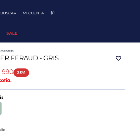
$
0
SALE
Sweaters
ER FERAUD - GRIS
$
990
23
is
lle