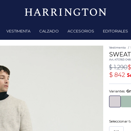
VESTIMENTA
CALZADO
ACCESORIOS
EDITORIALES
Vestimenta
SWEAT
470183-048
$
1.290
$
842
Variantes:
Gr
Seleccionar ta