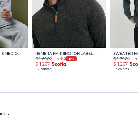
IS MEDIO
REMERA HARRINGTON LABEL -
SWEATER HA
$
1.690
$
1.490
$
1.790
$
1.
GRIS OSCURO MELANGE
11
$
1.267
$
1.267
+ 7 colores
+ 3 colores
ades