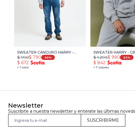
SWEATER CANGURO HARRY -
SWEATER HARRY - GR
$
990
$
790
$
1.290
$
990
GRIS
MELANGE
20
23
$
672
$
842
+ 1 color
+ 7 colores
Newsletter
Suscribite a nuestra newsletter y enterate las últimas noved
SUSCRIBIRME