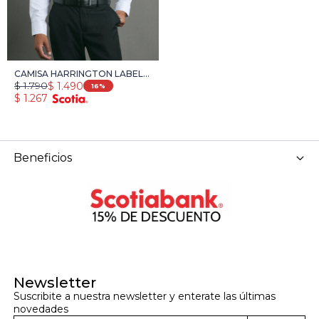
CAMISA HARRINGTON LABEL -
$
1.790
$
1.490
BLANCO/AZUL OSC
16
$
1.267
Beneficios
Newsletter
Suscribite a nuestra newsletter y enterate las últimas 
novedades