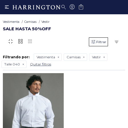

Vestimenta
Camisas
Vestir
SALE HASTA 50%OFF
fullscreen_exit
grid_view
transition_dissolve
Filtrando por:
Vestimenta
Camisas
Vestir
Talle 040
Quitar filtros