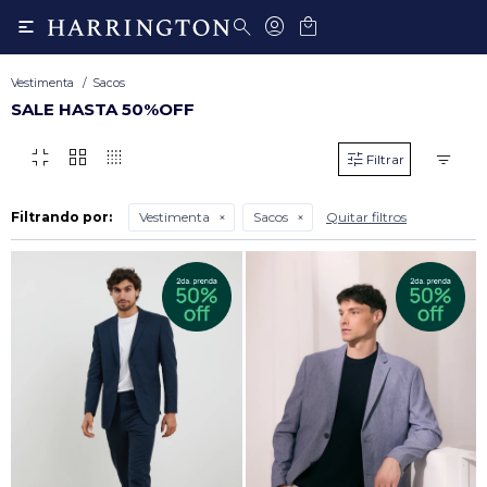

Vestimenta
Sacos
SALE HASTA 50%OFF
fullscreen_exit
grid_view
transition_dissolve
Filtrando por:
Vestimenta
Sacos
Quitar filtros