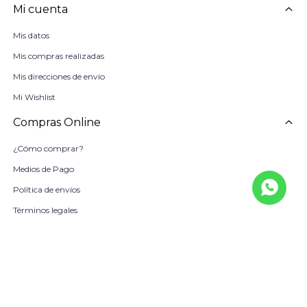
Mi cuenta
Mis datos
Mis compras realizadas
Mis direcciones de envío
Mi Wishlist
Compras Online
¿Cómo comprar?
Medios de Pago
Política de envíos
Términos legales
La Empresa
Sobre Nosotros
Política de Calidad
Beneficio Scotiabank