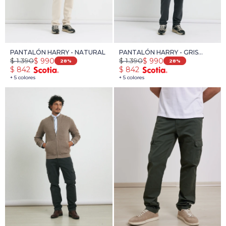
PANTALÓN HARRY - NATURAL
PANTALÓN HARRY - GRIS
$
1.390
$
1.390
$
990
$
990
OSCURO
28
28
$
842
$
842
+ 5 colores
+ 5 colores