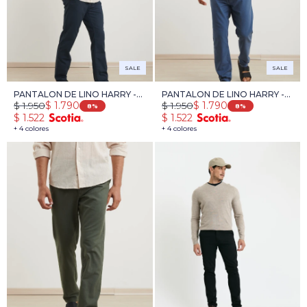
SALE
SALE
PANTALON DE LINO HARRY -
PANTALON DE LINO HARRY -
$
1.950
$
1.950
$
1.790
$
1.790
AZUL OSCURO
AZUL PIEDRA
8
8
$
1.522
$
1.522
+ 4 colores
+ 4 colores