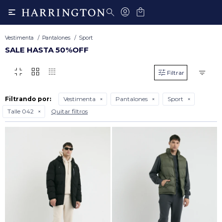

Vestimenta
Pantalones
Sport
SALE HASTA 50%OFF
fullscreen_exit
grid_view
transition_dissolve
Filtrando por:
Vestimenta
Pantalones
Sport
Talle 042
Quitar filtros