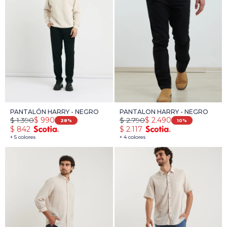
PANTALÓN HARRY - NEGRO
PANTALON HARRY - NEGRO
$
1.390
$
2.790
$
990
$
2.490
28
10
$
842
$
2.117
+ 5 colores
+ 4 colores