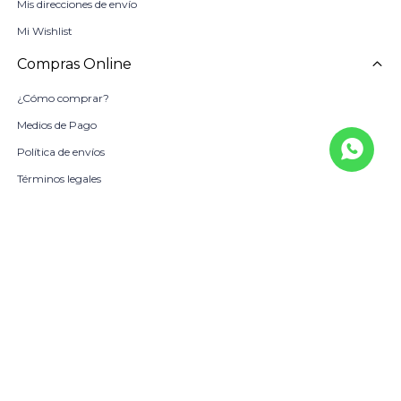
Mis direcciones de envío
Mi Wishlist
Compras Online
¿Cómo comprar?
Medios de Pago
Política de envíos
Términos legales
La Empresa
Sobre Nosotros
Política de Calidad
Beneficio Scotiabank
Contacto
Trabaja con nosotros
Locales