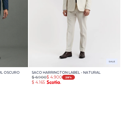
SALE
UL OSCURO
SACO HARRINGTON LABEL - NATURAL
$
6.900
$
4.900
28
$
4.165