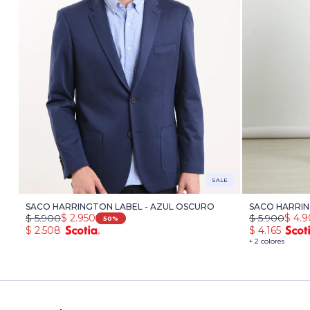
SALE
SACO HARRINGTON LABEL - AZUL OSCURO
SACO HARRIN
$
5.900
$
2.950
$
5.900
$
4.
50
$
2.508
$
4.165
+ 2 colores