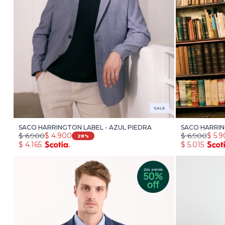
SALE
SACO HARRINGTON LABEL - AZUL PIEDRA
SACO HARRIN
$
6.900
$
4.900
$
6.900
$
5.
28
$
4.165
$
5.015