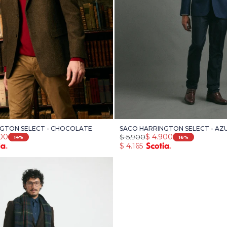
GTON SELECT - CHOCOLATE
SACO HARRINGTON SELECT - AZ
900
$
5.900
$
4.900
14
16
$
4.165