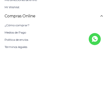
Mi Wishlist
Compras Online
¿Cómo comprar?
Medios de Pago
Política de envíos
Términos legales
La Empresa
Sobre Nosotros
Política de Calidad
Beneficio Scotiabank
Contacto
Trabaja con nosotros
Locales