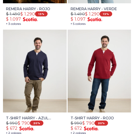
REMERA HARRY - ROJO
REMERA HARRY - VERDE
$
1.490
$
1.490
$
1.290
$
1.290
13
13
$
1.097
$
1.097
+ 3 colores
+ 5 colores
T-SHIRT HARRY - AZUL
T-SHIRT HARRY - ROJO
$
990
$
990
$
790
$
790
OSCURO
20
20
$
672
$
672
+ 2 colores
+ 2 colores