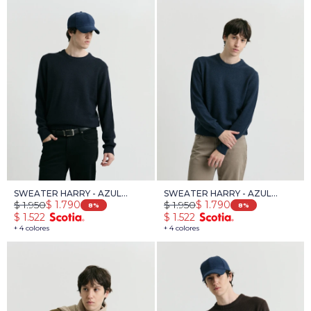
SWEATER HARRY - AZUL
SWEATER HARRY - AZUL
$
1.950
$
1.950
$
1.790
$
1.790
OSCURO
PIEDRA
8
8
$
1.522
$
1.522
+ 4 colores
+ 4 colores