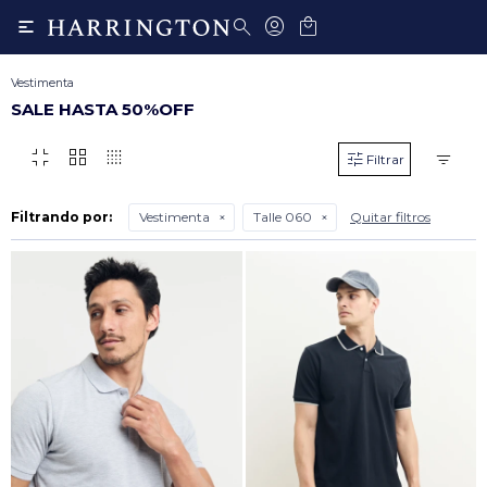

Vestimenta
SALE HASTA 50%OFF
fullscreen_exit
grid_view
transition_dissolve
Filtrando por:
Vestimenta
Talle 060
Quitar filtros