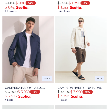
$
1.190
$
1.950
$
990
$
1.790
- ROJO
16
8
$
842
$
1.522
+ 2 colores
+ 4 colores
SALE
SALE
CAMPERA HARRY - AZUL
CAMPERA HARRY - NATURAL
$
4.900
$
4.900
$
3.950
$
3.950
OSCURO
19
19
$
3.358
$
3.358
+ 1 color
+ 1 color