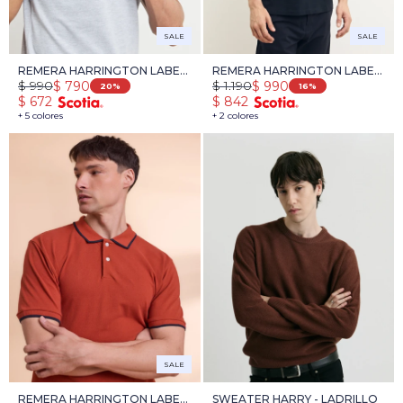
SALE
SALE
REMERA HARRINGTON LABEL
REMERA HARRINGTON LABEL
$
990
$
1.190
$
790
$
990
- GRIS MELANGE
- AZUL OSCURO
20
16
$
672
$
842
+ 5 colores
+ 2 colores
SALE
REMERA HARRINGTON LABEL
SWEATER HARRY - LADRILLO