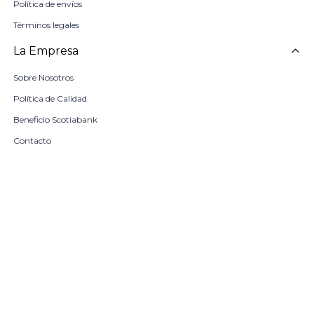
Política de envíos
Términos legales
La Empresa
Sobre Nosotros
Política de Calidad
Beneficio Scotiabank
Contacto
Trabaja con nosotros
Seleccionar talle
Locales
remove
add
COMPRAR
© Copyright 2026 / Harrington