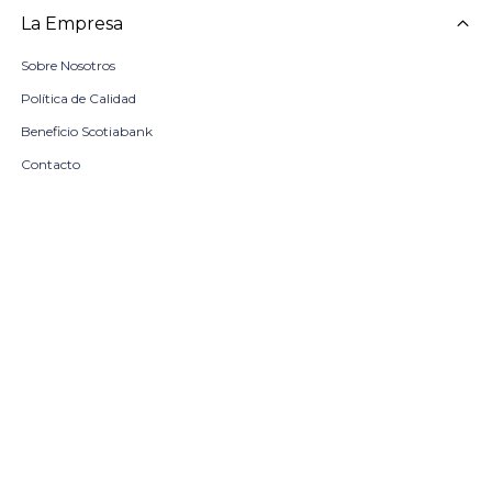
La Empresa
Sobre Nosotros
Política de Calidad
Beneficio Scotiabank
Contacto
Trabaja con nosotros
Seleccionar talle
Locales
remove
add
COMPRAR
© Copyright 2026 / Harrington