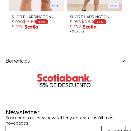
SALE
SALE
SHORT HARRINGTON
SHORT HARRINGTON
S
$
990
$
990
$
$
790
$
790
LABEL - AZUL OSCURO
LABEL - AZUL OSCURO
L
20
20
$
672
$
672
$
+ 3 colores
+ 
Beneficios
Newsletter
Suscribite a nuestra newsletter y enterate las últimas 
novedades