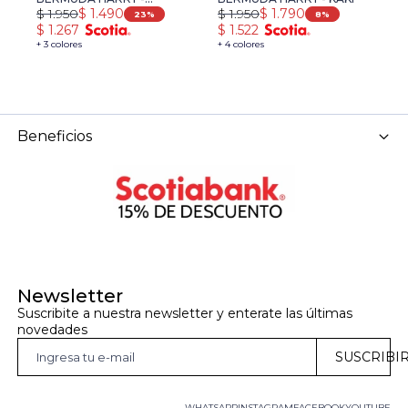
$
1.950
$
1.950
$
$
1.490
$
1.790
NATURAL
T
23
8
$
1.267
$
1.522
$
+ 3 colores
+ 4 colores
+ 
Beneficios
Newsletter
Suscribite a nuestra newsletter y enterate las últimas 
novedades
SUSCRIBI
WHATSAPP
INSTAGRAM
FACEBOOK
YOUTUBE