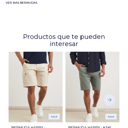
VER MAS BERMUDAS
Productos que te pueden
interesar
SALE
SALE
BERMUDA HARRY -
BERMUDA HARRY - KAKI
B