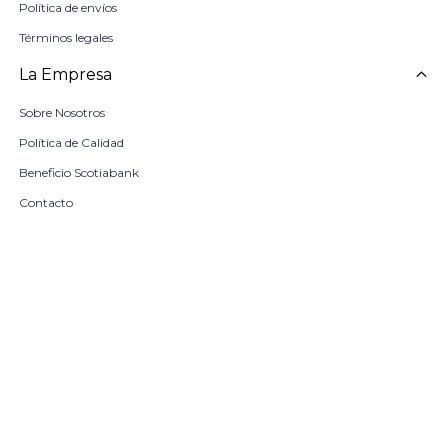
Política de envíos
Términos legales
La Empresa
Sobre Nosotros
Política de Calidad
Beneficio Scotiabank
Contacto
Trabaja con nosotros
Seleccionar talle
Locales
remove
add
COMPRAR
© Copyright 2026 / Harrington