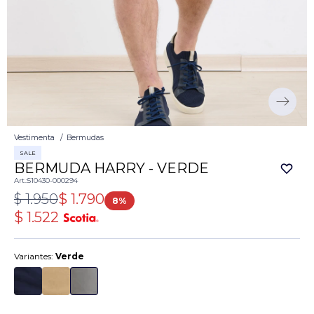
Vestimenta
Bermudas
SALE
BERMUDA HARRY - VERDE
510430-000294
$
1.950
$
1.790
8
$
1.522
Variantes:
Verde