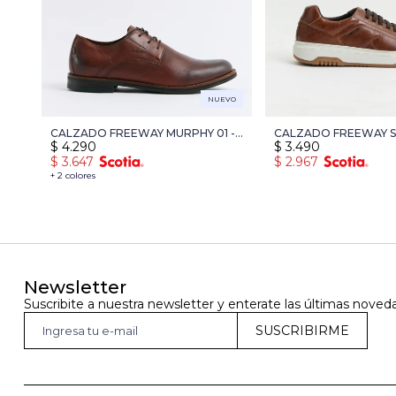
NUEVO
CALZADO FREEWAY MURPHY 01 -
CALZADO FREEWAY SO
$
4.290
$
3.490
CAMEL
MARRON
$
3.647
$
2.967
+ 2 colores
Newsletter
Suscribite a nuestra newsletter y enterate las últimas noved
SUSCRIBIRME