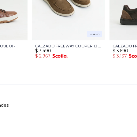
NUEVO
UL 01 -
CALZADO FREEWAY COOPER 13 -
CALZADO FR
$
3.490
$
3.690
KAKI
MARRON
$
2.967
$
3.137
ades