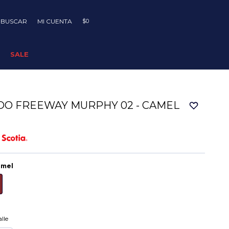
$
0
SALE
DO FREEWAY MURPHY 02 - CAMEL
amel
lle