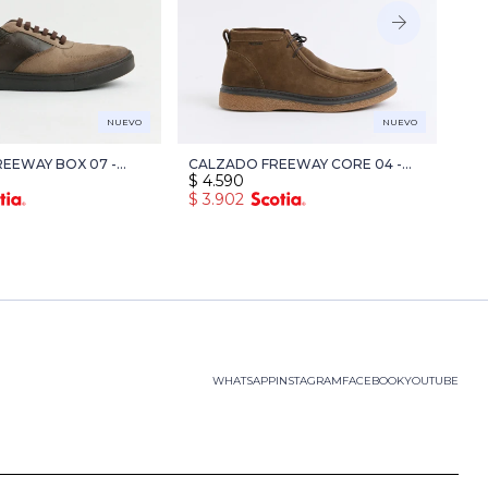
NUEVO
NUEVO
EEWAY BOX 07 -
CALZADO FREEWAY CORE 04 -
CA
$
4.590
$
4
MARRON
MA
$
3.902
$
4
+ 1 c
WHATSAPP
INSTAGRAM
FACEBOOK
YOUTUBE