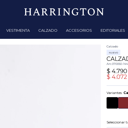
VESTIMENTA
CALZADO
ACCESORIOS
EDITORIALES
Calzado
NUEVO
CALZA
070050-144
$
4.790
$
4.072
Variantes:
C
Seleccionar ta