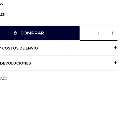
40
LES
remove
add
COMPRAR
 COSTOS DE ENVÍO
 DEVOLUCIONES
ZADO