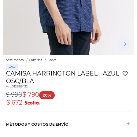
Vestimenta
Camisas
Sport
SALE
CAMISA HARRINGTON LABEL - AZUL
OSC/BLA
012665-132
$
990
$
790
20
$
672
MÉTODOS Y COSTOS DE ENVÍO