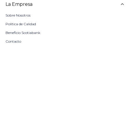
La Empresa
Sobre Nosotros
Política de Calidad
Beneficio Scotiabank
Contacto
Trabaja con nosotros
Seleccionar talle
Locales
remove
add
COMPRAR
© Copyright 2026 / Harrington