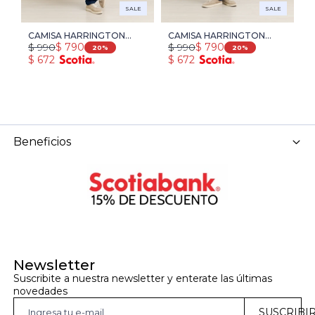
SALE
SALE
CAMISA HARRINGTON
CAMISA HARRINGTON
C
$
990
$
990
$
$
790
$
790
LABEL - AZUL OSC/ROJO
LABEL - AZUL OSC/BLA
L
20
20
$
672
$
672
$
Beneficios
Newsletter
Suscribite a nuestra newsletter y enterate las últimas 
novedades
SUSCRIBI