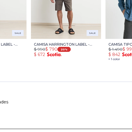
SALE
SALE
LABEL -
CAMISA HARRINGTON LABEL -
CAMISA TIPO
$
990
$
790
$
1.490
$
99
AZUL/BLANCO
20
$
672
$
842
+ 1 color
ades