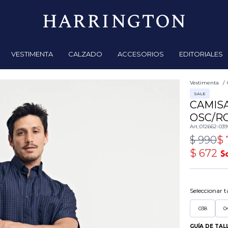
VESTIMENTA
CALZADO
ACCESORIOS
EDITORIALES
Vestimenta
SALE
CAMISA
OSC/R
012662-039
$
990
$
$
672
Seleccionar ta
038
0
GUÍA DE TAL