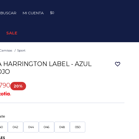
$
0
SALE
Camisas
Sport
 HARRINGTON LABEL - AZUL
OJO
790
20
lle
40
042
044
046
048
050
LES