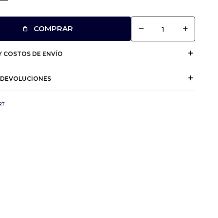
remove
add
COMPRAR
 COSTOS DE ENVÍO
 DEVOLUCIONES
RT