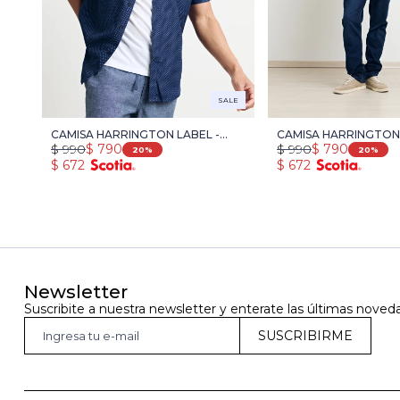
SALE
CAMISA HARRINGTON LABEL -
CAMISA HARRINGTON 
$
990
$
790
$
990
$
790
AZUL OSC/PIEDRA
AZUL OSC/BLA
20
20
$
672
$
672
Newsletter
Suscribite a nuestra newsletter y enterate las últimas noved
SUSCRIBIRME