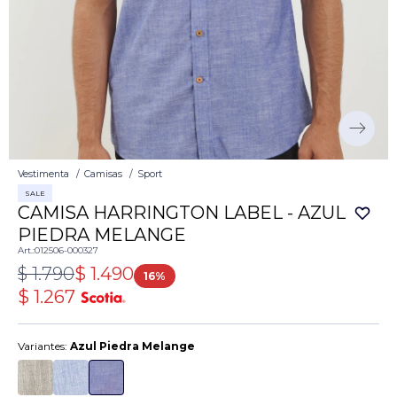
Vestimenta
Camisas
Sport
SALE
CAMISA HARRINGTON LABEL - AZUL
PIEDRA MELANGE
012506-000327
$
1.790
$
1.490
16
$
1.267
Variantes:
Azul Piedra Melange