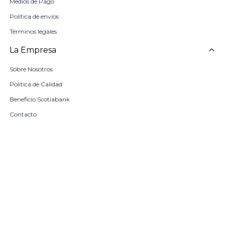
Medios de Pago
Política de envíos
Términos legales
La Empresa
Sobre Nosotros
Política de Calidad
Beneficio Scotiabank
Contacto
Trabaja con nosotros
Seleccionar talle
Locales
remove
add
COMPRAR