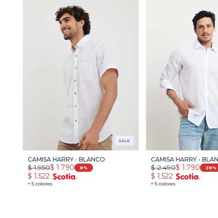
SALE
CAMISA HARRY - BLANCO
CAMISA HARRY - BLA
$
1.950
$
1.790
$
2.490
$
1.790
8
28
$
1.522
$
1.522
+ 5 colores
+ 5 colores