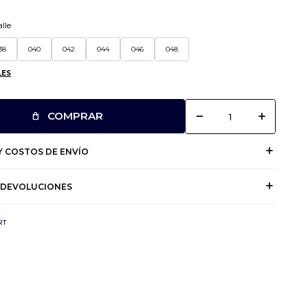
lle
38
040
042
044
046
048
LES
remove
add
COMPRAR
 COSTOS DE ENVÍO
 DEVOLUCIONES
RT