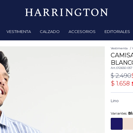
VESTIMENTA
CALZADO
ACCESORIOS
EDITORIALES
Vestimenta
CAMISA
BLANC
012650-057
$
2.490
$
1.658
Lino
Variantes:
Bl