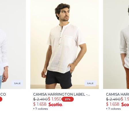
SALE
SALE
NCO
CAMISA HARRINGTON LABEL -
CAMISA HAR
$
2.490
$
1.950
$
2.490
$
1.
BLANCO
LINO - BLA
21
$
1.658
$
1.658
+ 7 colores
+ 7 colores