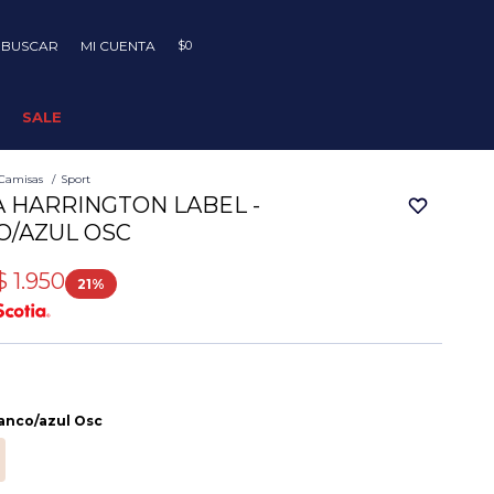
$
0
SALE
Camisas
Sport
 HARRINGTON LABEL -
O/AZUL OSC
$
1.950
21
anco/azul Osc