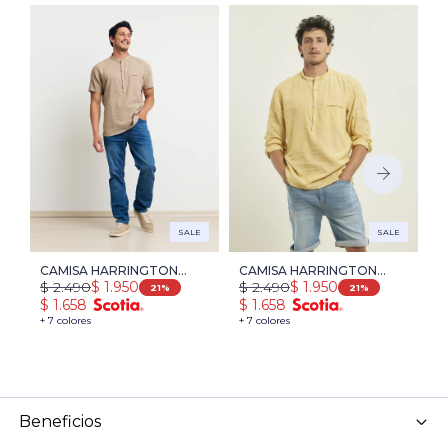
SALE
SALE
CAMISA HARRINGTON
CAMISA HARRINGTON
C
$
2.490
$
2.490
$
$
1.950
$
1.950
LABEL - CAMEL
LABEL DE LINO -
H
21
21
$
1.658
$
1.658
$
AMARILLO
C
+ 7 colores
+ 7 colores
+ 
Beneficios