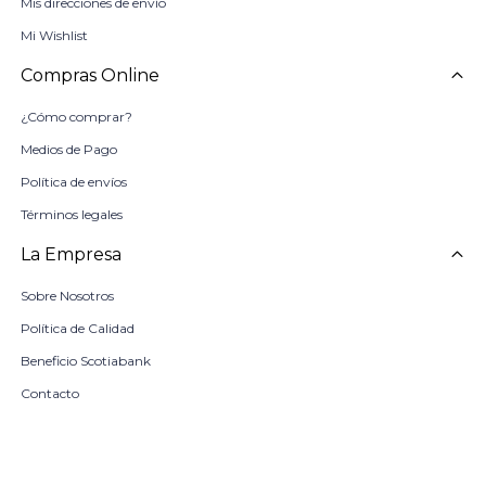
Mis direcciones de envío
Mi Wishlist
Compras Online
¿Cómo comprar?
Medios de Pago
Política de envíos
Términos legales
La Empresa
Sobre Nosotros
Política de Calidad
Beneficio Scotiabank
Contacto
Trabaja con nosotros
Seleccionar talle
Locales
COMPRAR