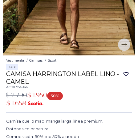
Vestimenta
Camisas
Sport
SALE
CAMISA HARRINGTON LABEL LINO -
CAMEL
011954-144
$
2.790
$
1.950
30
$
1.658
Camisa cuello mao, manga larga, línea premium.
Botones color natural.
Composición: 50% lino 50% algodón