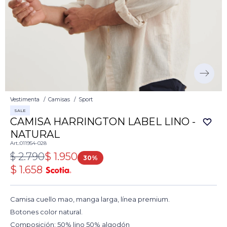
Vestimenta
Camisas
Sport
SALE
CAMISA HARRINGTON LABEL LINO -
NATURAL
011954-028
$
2.790
$
1.950
30
$
1.658
Camisa cuello mao, manga larga, línea premium.
Botones color natural.
Composición: 50% lino 50% algodón