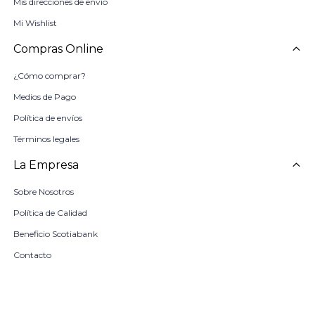
Mis direcciones de envío
Mi Wishlist
Compras Online
¿Cómo comprar?
Medios de Pago
Política de envíos
Términos legales
La Empresa
Sobre Nosotros
Política de Calidad
Beneficio Scotiabank
Contacto
Trabaja con nosotros
Seleccionar talle
Locales
COMPRAR