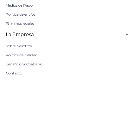
Medios de Pago
Política de envíos
Términos legales
La Empresa
Sobre Nosotros
Política de Calidad
Beneficio Scotiabank
Contacto
Trabaja con nosotros
Seleccionar talle
Locales
remove
add
COMPRAR