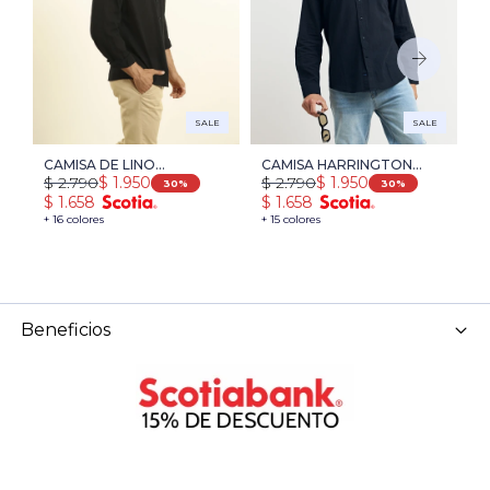
SALE
SALE
CAMISA DE LINO
CAMISA HARRINGTON
C
$
$
2.790
$
2.790
$
1.950
$
1.950
HARRINGTON LABEL -
LABEL LINO - NEGRO
H
30
30
$
$
1.658
$
1.658
NEGRO
N
+ 
+ 16 colores
+ 15 colores
Beneficios