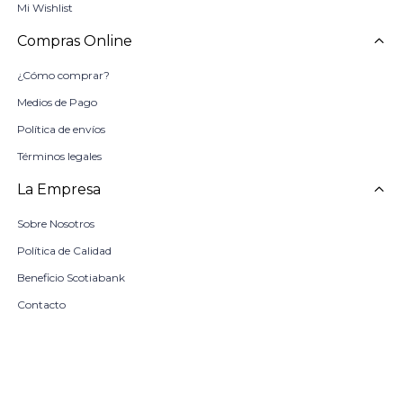
Mi Wishlist
Compras Online
¿Cómo comprar?
Medios de Pago
Política de envíos
Términos legales
La Empresa
Sobre Nosotros
Política de Calidad
Beneficio Scotiabank
Contacto
Trabaja con nosotros
Seleccionar talle
Locales
remove
add
COMPRAR