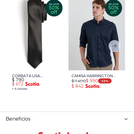
CORBATA LISA
CAMISA HARRINGTON
C
$
790
$
$
1.490
$
990
HARRINGTON LABEL -
LABEL - NEGRO
33
$
672
$
$
842
NEGRO
+ 4 colores
+ 
Beneficios