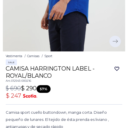
Vestimenta
Camisas
Sport
SALE
CAMISA HARRINGTON LABEL -
ROYAL/BLANCO
012543-000216
$
690
$
290
57
$
247
Camisa sport cuello buttondown, manga corta. Diseño
pequeño de lunares. El tejido de ésta prenda es liviano ,
antiarrugas y de secado rápido