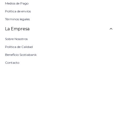
Medios de Pago
Política de envíos
Términos legales
La Empresa
Sobre Nosotros
Política de Calidad
Beneficio Scotiabank
Contacto
Trabaja con nosotros
Seleccionar talle
Locales
remove
add
COMPRAR