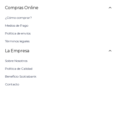
Compras Online
¿Cómo comprar?
Medios de Pago
Política de envíos
Términos legales
La Empresa
Sobre Nosotros
Política de Calidad
Beneficio Scotiabank
Contacto
Trabaja con nosotros
Seleccionar talle
Locales
remove
add
COMPRAR