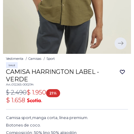
Vestimenta
Camisas
Sport
SALE
CAMISA HARRINGTON LABEL -
VERDE
012265-000294
$
2.490
$
1.950
21
$
1.658
Camisa sport,manga corta, línea premium.
Botones de coco.
Composición: 50% lino 50% algodón