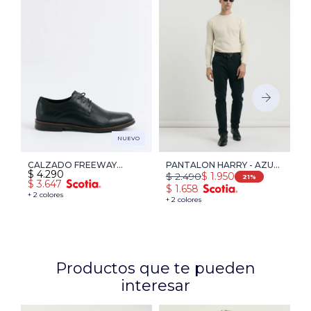
NUEVO
CALZADO FREEWAY
PANTALON HARRY - AZUL
B
$
4.290
$
2.490
$
$
1.950
MURPHY 01 - NEGRO
OSCURO
L
21
$
3.647
$
1.658
$
+ 2 colores
+ 2 colores
+ 
Productos que te pueden
interesar