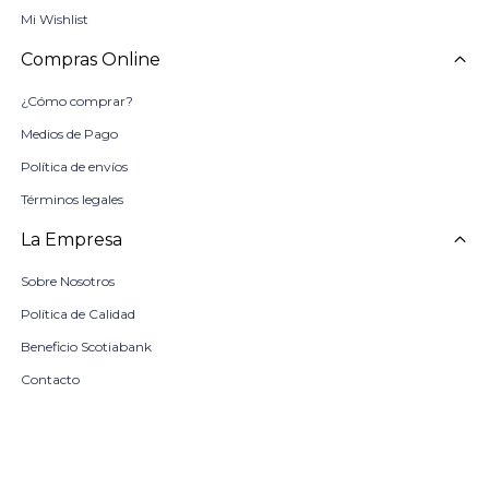
Mi Wishlist
Compras Online
¿Cómo comprar?
Medios de Pago
Política de envíos
Términos legales
La Empresa
Sobre Nosotros
Política de Calidad
Beneficio Scotiabank
Contacto
Trabaja con nosotros
Seleccionar talle
Locales
remove
add
COMPRAR