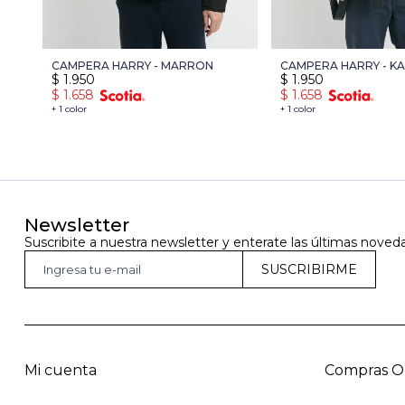
CAMPERA HARRY - MARRON
CAMPERA HARRY - KA
$
1.950
$
1.950
$
1.658
$
1.658
+ 1 color
+ 1 color
Newsletter
Suscribite a nuestra newsletter y enterate las últimas noved
SUSCRIBIRME
Mi cuenta
Compras O