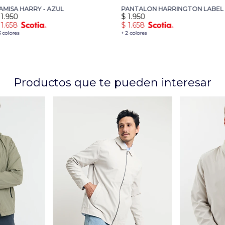
AMISA HARRY - AZUL
PANTALON HARRINGTON LABEL 
1.950
$
1.950
AZUL OSCURO
1.658
$
1.658
3 colores
+ 2 colores
Productos que te pueden interesar