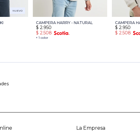
NUEVO
KI
CAMPERA HARRY - NATURAL
CAMPERA HA
$
2.950
$
2.950
$
2.508
$
2.508
+ 1 color
ades
nline
La Empresa