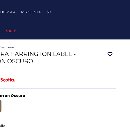
$
0
SALE
Camperas
RA HARRINGTON LABEL -
N OSCURO
rron Oscuro
lle