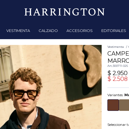
VESTIMENTA
CALZADO
ACCESORIOS
EDITORIALES
Vestimenta
CAMPE
MARRO
300711-025
$
2.950
$
2.508
Variantes:
Ma
Seleccionar ta