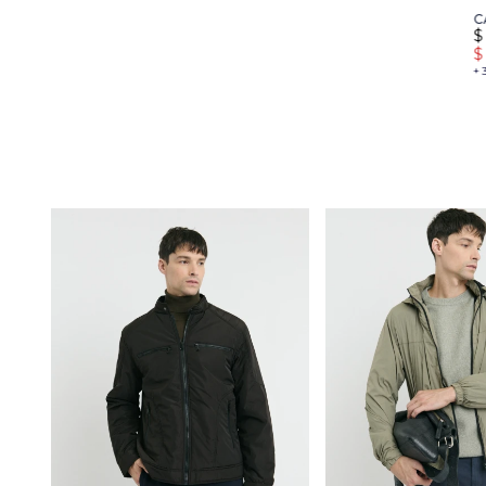
C
$
$
+ 