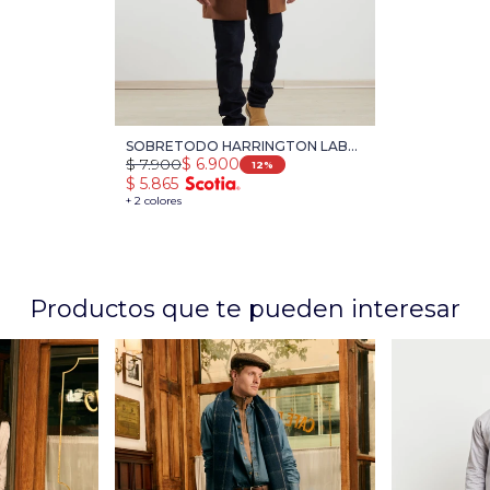
SOBRETODO HARRINGTON LABEL
$
7.900
$
6.900
- MARRON
12
$
5.865
+ 2 colores
Productos que te pueden interesar