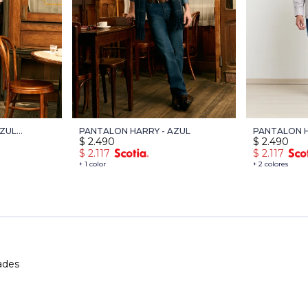
AZUL
PANTALON HARRY - AZUL
PANTALON H
$
2.490
$
2.490
$
2.117
$
2.117
+ 1 color
+ 2 colores
ades