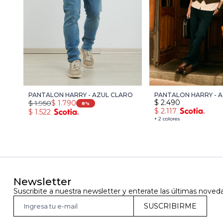
PANTALON HARRY - AZUL CLARO
PANTALON HARRY - 
$
2.490
$
1.950
$
1.790
OSCURO
8
$
2.117
$
1.522
+ 2 colores
Newsletter
Suscribite a nuestra newsletter y enterate las últimas noved
SUSCRIBIRME