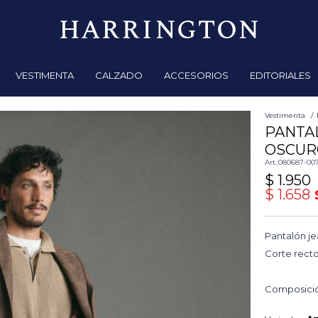
VESTIMENTA
CALZADO
ACCESORIOS
EDITORIALES
Vestimenta
PANTA
OSCUR
080687-00
$
1.950
$
1.658
Pantalón jea
Corte recto
Composició