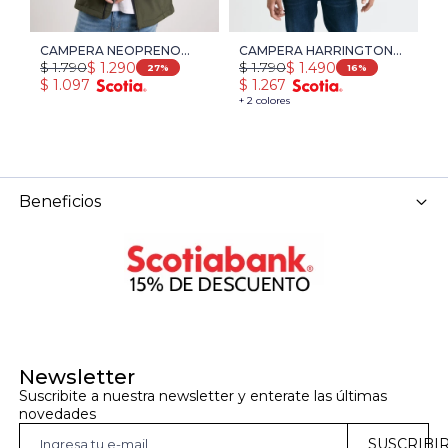
CAMPERA NEOPRENO
CAMPERA HARRINGTON
C
$
1.790
$
1.790
$
$
1.290
$
1.490
NAVIGATOR - VERDE
URBAN - VERDE
L
27
16
$
1.097
$
1.267
$
+ 2 colores
+ 
Beneficios
Newsletter
Suscribite a nuestra newsletter y enterate las últimas 
novedades
SUSCRIBI