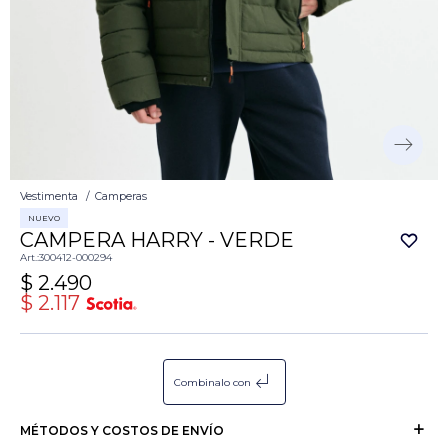
Vestimenta
Camperas
NUEVO
CAMPERA HARRY - VERDE
300412-000294
$
2.490
$
2.117
subdirectory_arrow_left
Combinalo con
MÉTODOS Y COSTOS DE ENVÍO