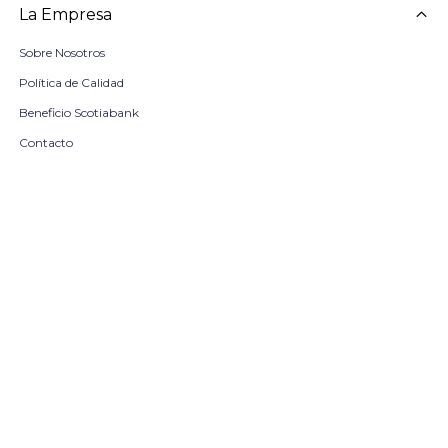
La Empresa
Sobre Nosotros
Política de Calidad
Beneficio Scotiabank
Contacto
Trabaja con nosotros
Seleccionar talle
Locales
remove
add
COMPRAR
© Copyright 2026 / Harrington