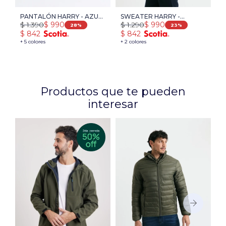
PANTALÓN HARRY - AZUL
SWEATER HARRY -
$
1.390
$
1.290
$
990
$
990
OSCURO
NARANJA/AZUL PIEDRA
28
23
$
842
$
842
+ 5 colores
+ 2 colores
Productos que te pueden
interesar