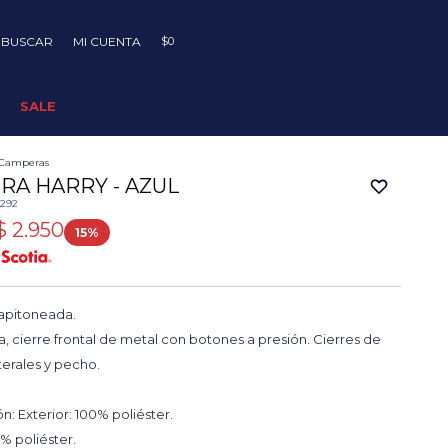
$
0
SALE
Camperas
RA HARRY - AZUL
0292
$
2.950
15
apitoneada.
, cierre frontal de metal con botones a presión. Cierres de
terales y pecho.
: Exterior: 100% poliéster.
0% poliéster.