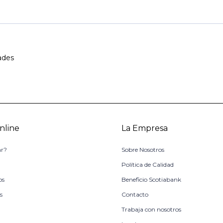
ades
nline
La Empresa
r?
Sobre Nosotros
o
Política de Calidad
os
Beneficio Scotiabank
s
Contacto
Trabaja con nosotros