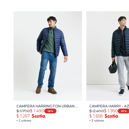
CAMPERA HARRINGTON URBAN -
CAMPERA HARRY - A
$
1.790
$
1.490
$
2.490
$
1.950
AZUL OSCURO
16
21
$
1.267
$
1.658
+ 2 colores
+ 2 colores