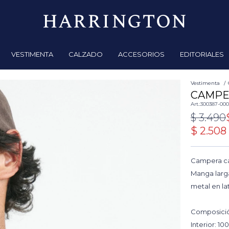
VESTIMENTA
CALZADO
ACCESORIOS
EDITORIALES
Vestimenta
CAMPE
300387-00
$
3.490
$
2.508
Campera c
Manga larga
metal en la
Composición
Interior: 10