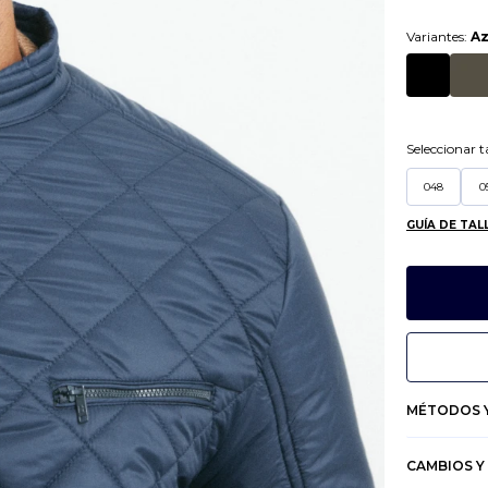
Variantes:
Az
Seleccionar ta
048
0
GUÍA DE TAL
MÉTODOS Y
CAMBIOS Y