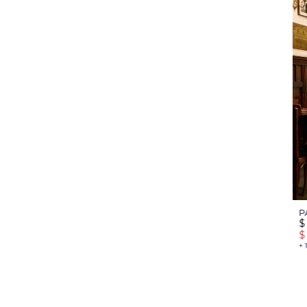
P
$
$
+ 