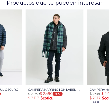
Productos que te pueden interesar
ZUL OSCURO
CAMPERA HARRINGTON LABEL -
CAMPERA HA
$
2.950
$
2.490
$
2.950
$
2.
AZUL OSCURO
AZUL OSCU
15
$
2.117
$
2.117
+ 1 color