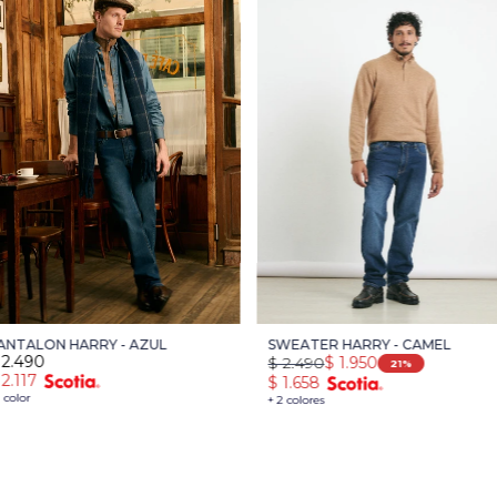
ANTALON HARRY - AZUL
SWEATER HARRY - CAMEL
2.490
$
2.490
$
1.950
21
2.117
$
1.658
1 color
+ 2 colores