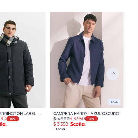
SALE
RRINGTON LABEL -
CAMPERA HARRY - AZUL OSCURO
CA
490
$
4.900
$
3.950
$
4
RO
15
19
$
3.358
$
3
+ 1 color
+ 3 