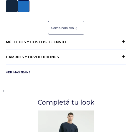
subdirectory_arrow_left
Combinalo con
MÉTODOS Y COSTOS DE ENVÍO
CAMBIOS Y DEVOLUCIONES
VER MAS JEANS
>
Completá tu look