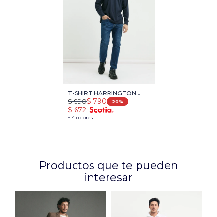
T-SHIRT HARRINGTON
$
990
$
790
LABEL - AZUL OSCURO
20
$
672
+ 4 colores
Productos que te pueden
interesar