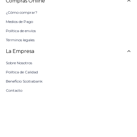
Compras Online
¿Cómo comprar?
Medios de Pago
Política de envíos
Términos legales
La Empresa
Sobre Nosotros
Política de Calidad
Beneficio Scotiabank
Contacto
Trabaja con nosotros
Seleccionar talle
Locales
remove
add
COMPRAR