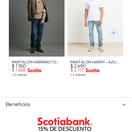
PANTALON HARRINGTON
PANTALON HARRY - AZUL
P
$
1.950
$
2.490
$
LABEL - AZUL OSCURO
CLARO
O
$
1.658
$
2.117
$
+ 2 colores
+ 2 colores
Beneficios