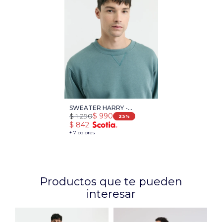
SWEATER HARRY -
$
1.290
$
990
PETROLEO
23
$
842
+ 7 colores
Productos que te pueden
interesar