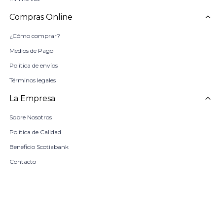
Compras Online
¿Cómo comprar?
Medios de Pago
Política de envíos
Términos legales
La Empresa
Sobre Nosotros
Política de Calidad
Beneficio Scotiabank
Contacto
Trabaja con nosotros
Seleccionar talle
Locales
remove
add
COMPRAR